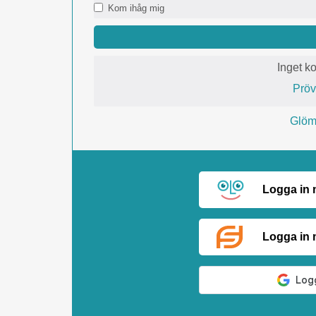
Kom ihåg mig
Inget k
Prö
Glömt
Logga in
Logga in 