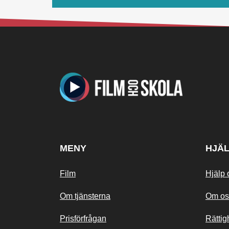
MENY
HJÄ
Film
Hjälp 
Om tjänsterna
Om os
Prisförfrågan
Rättig