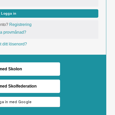
Logga in
onto?
Registrering
va provmånad?
 ditt lösenord?
 med Skolon
med Skolfederation