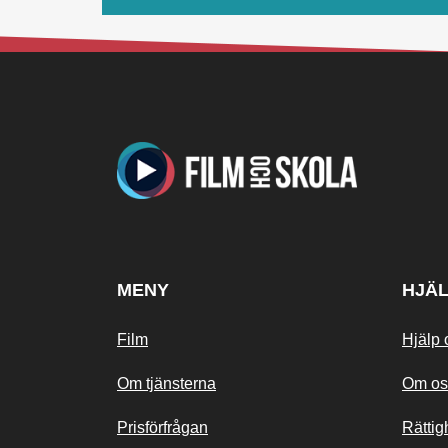
MENY
HJÄ
Film
Hjälp 
Om tjänsterna
Om os
Prisförfrågan
Rättig