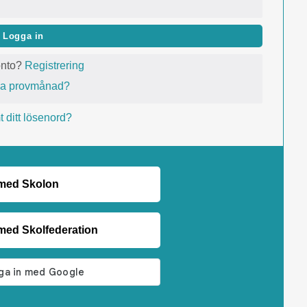
Logga in
onto?
Registrering
va provmånad?
 ditt lösenord?
 med Skolon
med Skolfederation