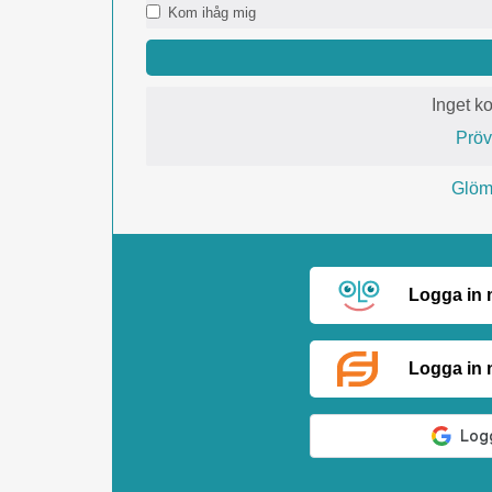
Kom ihåg mig
Inget k
Prö
Glömt
Logga in
Logga in 