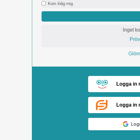
Kom ihåg mig
Inget k
Prö
Glömt
Logga in
Logga in 