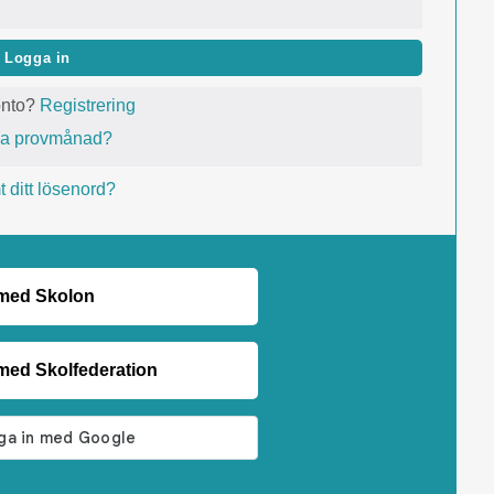
Logga in
onto?
Registrering
va provmånad?
 ditt lösenord?
 med Skolon
med Skolfederation