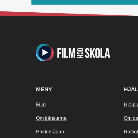
MENY
HJÄ
Film
Hjälp 
Om tjänsterna
Om os
Prisförfrågan
Rättig