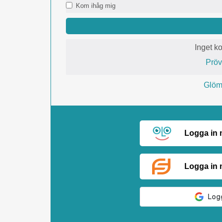
Kom ihåg mig
Inget k
Prö
Glömt
Logga in
Logga in 