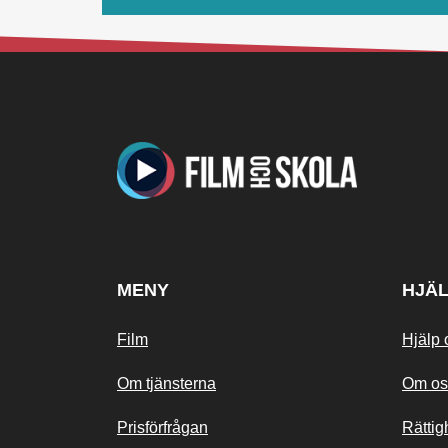
MENY
HJÄ
Film
Hjälp 
Om tjänsterna
Om os
Prisförfrågan
Rättig