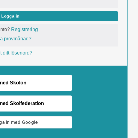
Logga in
onto?
Registrering
va provmånad?
 ditt lösenord?
 med Skolon
med Skolfederation