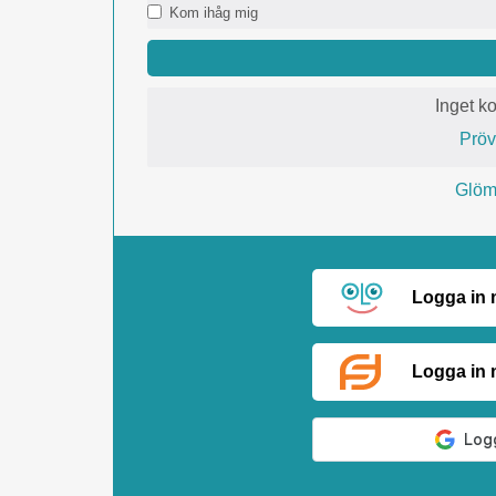
Kom ihåg mig
Inget k
Prö
Glömt
Logga in
Logga in 