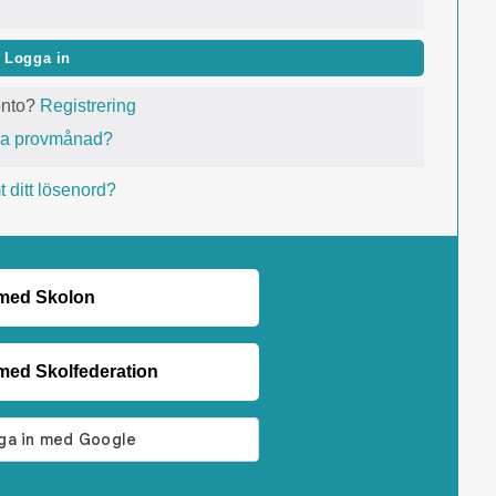
Logga in
onto?
Registrering
va provmånad?
 ditt lösenord?
 med Skolon
med Skolfederation