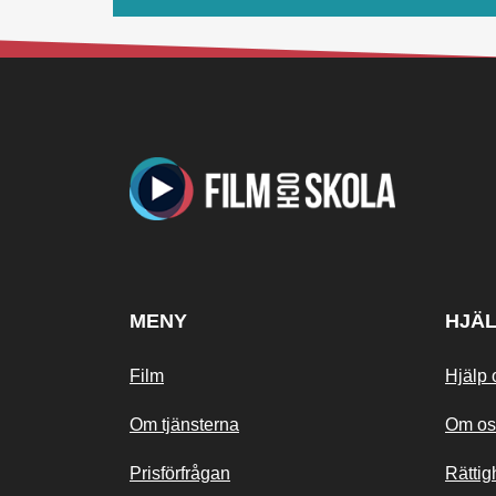
MENY
HJÄ
Film
Hjälp 
Om tjänsterna
Om os
Prisförfrågan
Rättig