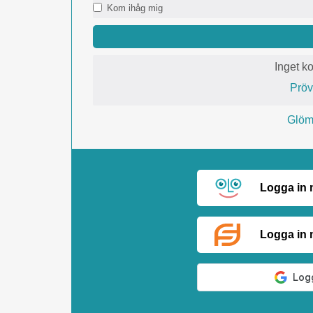
Kom ihåg mig
Inget k
Prö
Glömt
Logga in
Logga in 