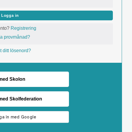
Logga in
onto?
Registrering
va provmånad?
 ditt lösenord?
 med Skolon
med Skolfederation