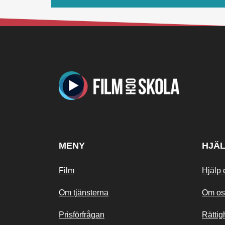
MENY
HJÄ
Film
Hjälp 
Om tjänsterna
Om os
Prisförfrågan
Rättig