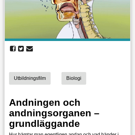
Utbildningsfilm
Biologi
Andningen och
andningsorganen –
grundläggande
Hur hämtar man egentligen andan och vad händer i