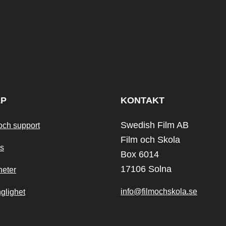
LP
KONTAKT
Swedish Film AB
och support
Film och Skola
s
Box 6014
17106 Solna
heter
info@filmochskola.se
nglighet