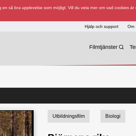
 en så bra upplevelse som möjligt. Vill du veta mer om vad cookies är
Hjälp och support
Om 
Filmtjänster
T
Utbildningsfilm
Biologi