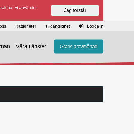
 och hur vi använder
Jag förstår
oss
Rättigheter
Tillgänglighet
Logga in
eman
Våra tjänster
Gratis provmånad