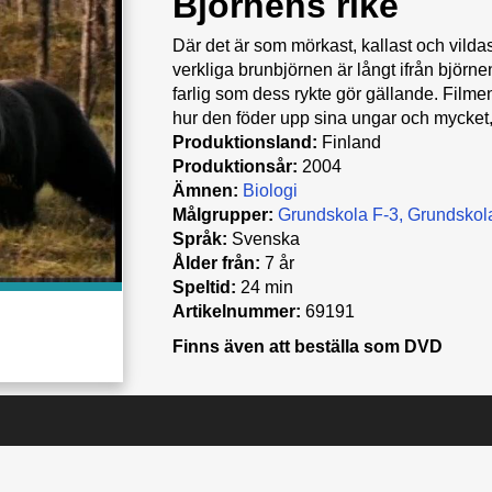
Björnens rike
Där det är som mörkast, kallast och vildast
verkliga brunbjörnen är långt ifrån björnen
farlig som dess rykte gör gällande. Filmen
hur den föder upp sina ungar och mycket
Produktionsland:
Finland
Produktionsår:
2004
Ämnen:
Biologi
Målgrupper:
Grundskola F-3
Grundskol
Språk:
Svenska
Ålder från:
7 år
Speltid:
24 min
Artikelnummer:
69191
Finns även att beställa som DVD