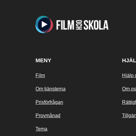
MENY
HJÄ
Film
Hjälp 
Om tjänsterna
Om os
Prisförfrågan
Rättig
Provmånad
Tillgä
Tema