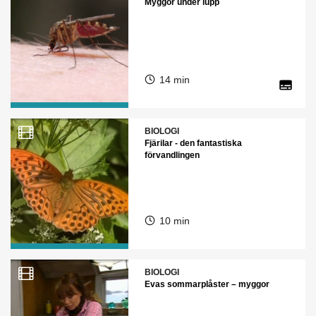
Myggor under lupp
14 min
BIOLOGI
Fjärilar - den fantastiska
förvandlingen
10 min
BIOLOGI
Evas sommarplåster – myggor