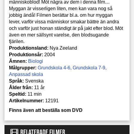
människoblod! Möt några av dem i denna film…
Myggan är visserligen liten, men kan vara nog så
jobbig ändå! Filmen berättar bl.a. om hur myggan
lever, varför vissa människor smakar bättre än andra
och varför just honan ständigt är på jakt efter blod. Möt
även en mer sällsynt varelse, den blodsugande
fjärilen.
Produktionsland:
Nya Zeeland
Produktionsår:
2004
Ämnen:
Biologi
Målgrupper:
Grundskola 4-6
Grundskola 7-9
Anpassad skola
Språk:
Svenska
Ålder från:
11 år
Speltid:
11 min
Artikelnummer:
12191
Finns även att beställa som DVD
RELATERADE FILMER