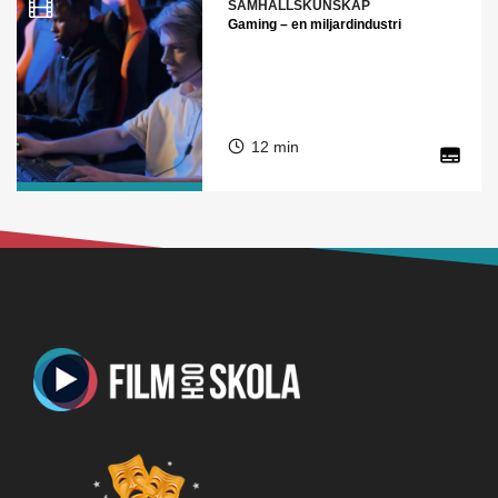
SAMHÄLLSKUNSKAP
Gaming – en miljardindustri
12 min