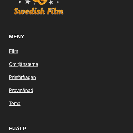
MENY
Film
Om tjänsterna
Prisförfrågan
Provmånad
Tema
HJÄLP