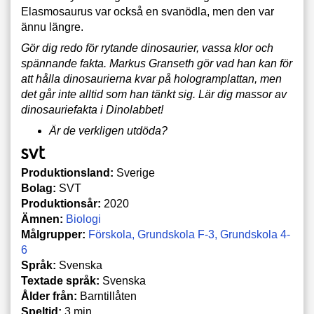
Elasmosaurus var också en svanödla, men den var
ännu längre.
Gör dig redo för rytande dinosaurier, vassa klor och
spännande fakta. Markus Granseth gör vad han kan för
att hålla dinosaurierna kvar på hologramplattan, men
det går inte alltid som han tänkt sig. Lär dig massor av
dinosauriefakta i Dinolabbet!
Är de verkligen utdöda?
Produktionsland:
Sverige
Bolag:
SVT
Produktionsår:
2020
Ämnen:
Biologi
Målgrupper:
Förskola
Grundskola F-3
Grundskola 4-
6
Språk:
Svenska
Textade språk:
Svenska
Ålder från:
Barntillåten
Speltid:
3 min