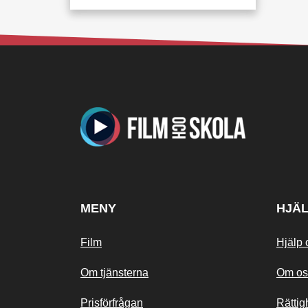
MENY
HJÄ
Film
Hjälp 
Om tjänsterna
Om os
Prisförfrågan
Rättig