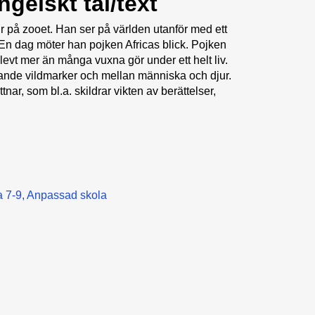
ngelskt tal/text
ur på zooet. Han ser på världen utanför med ett
. En dag möter han pojken Africas blick. Pojken
vt mer än många vuxna gör under ett helt liv.
sande vildmarker och mellan människa och djur.
ar, som bl.a. skildrar vikten av berättelser,
 7-9
Anpassad skola