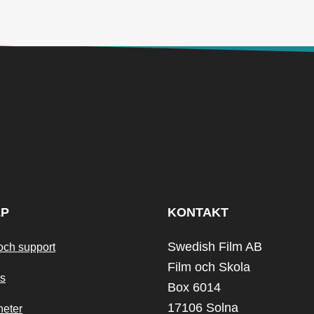
LP
KONTAKT
Swedish Film AB
och support
Film och Skola
s
Box 6014
17106 Solna
heter