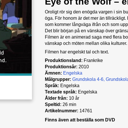
Eye of the Wolf – e
Oroligt rör sig den enögda vargen i sin b
öga. För honom är det mer än tillräckligt
som kommer långväga ifrån och som upple
Det blir början på en vänskap över grän
Filmen är en animerad saga med flera bottn
vänskap och möten mellan olika kulturer.
Filmen har engelskt tal och text.
Produktionsland:
Frankrike
Produktionsår:
2010
Ämnen:
Engelska
Målgrupper:
Grundskola 4-6
Grundskola
Språk:
Engelska
Textade språk:
Engelska
Ålder från:
10 år
Speltid:
26 min
Artikelnummer:
14761
Finns även att beställa som DVD