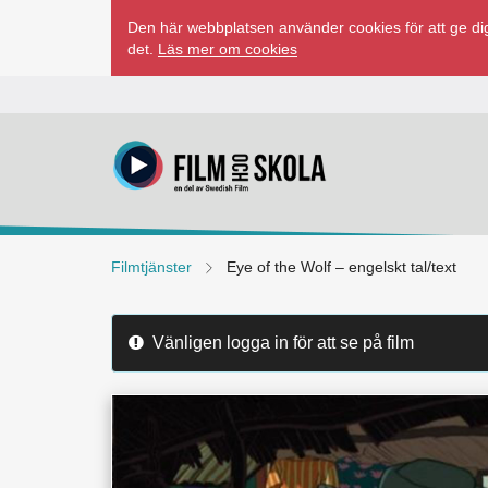
Hoppa
Den här webbplatsen använder cookies för att ge dig
till
det.
Läs mer om cookies
innehåll
Filmtjänster
Eye of the Wolf – engelskt tal/text
Vänligen logga in för att se på film