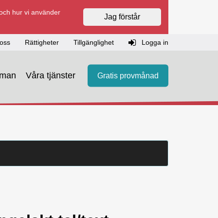
 och hur vi använder
Jag förstår
oss
Rättigheter
Tillgänglighet
Logga in
eman
Våra tjänster
Gratis provmånad