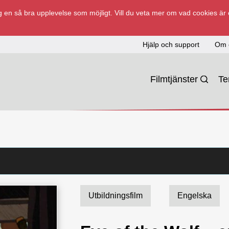
 en så bra upplevelse som möjligt. Vill du veta mer om vad cookies är
Hjälp och support
Om 
Filmtjänster
T
Utbildningsfilm
Engelska