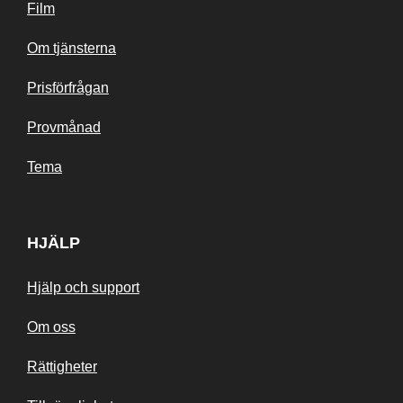
Film
Om tjänsterna
Prisförfrågan
Provmånad
Tema
HJÄLP
Hjälp och support
Om oss
Rättigheter