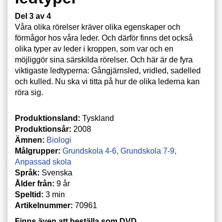
Del 3 av 4
Våra olika rörelser kräver olika egenskaper och
förmågor hos våra leder. Och därför finns det också
olika typer av leder i kroppen, som var och en
möjliggör sina särskilda rörelser. Och här är de fyra
viktigaste ledtyperna: Gångjärnsled, vridled, sadelled
och kulled. Nu ska vi titta på hur de olika lederna kan
röra sig.
Produktionsland:
Tyskland
Produktionsår:
2008
Ämnen:
Biologi
Målgrupper:
Grundskola 4-6
Grundskola 7-9
Anpassad skola
Språk:
Svenska
Ålder från:
9 år
Speltid:
3 min
Artikelnummer:
70961
Finns även att beställa som DVD