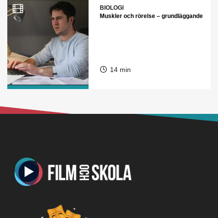
BIOLOGI
Muskler och rörelse – grundläggande
14 min