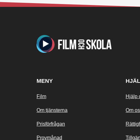
MENY
HJÄ
Film
Hjälp 
Om tjänsterna
Om os
Prisförfrågan
Rättig
Provmånad
Tillgä