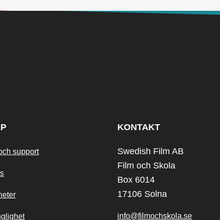
LP
KONTAKT
Swedish Film AB
och support
Film och Skola
s
Box 6014
17106 Solna
heter
info@filmochskola.se
nglighet