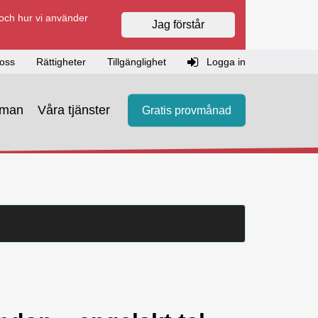
 och hur vi använder
Jag förstår
oss
Rättigheter
Tillgänglighet
Logga in
eman
Våra tjänster
Gratis provmånad