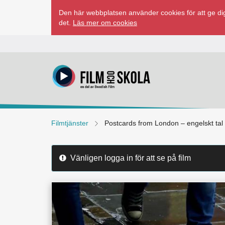
Hoppa
Den här webbplatsen använder cookies för att ge dig
till
det.
Läs mer om cookies
innehåll
Filmtjänster
Postcards from London – engelskt tal
Vänligen logga in för att se på film