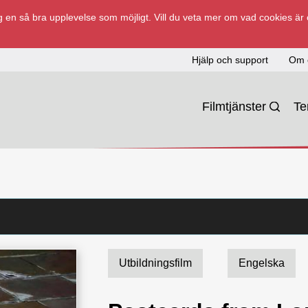
 en så bra upplevelse som möjligt. Vill du veta mer om vad cookies är
Hjälp och support
Om 
Filmtjänster
T
Utbildningsfilm
Engelska