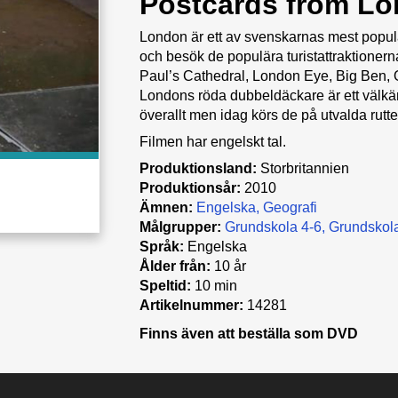
Postcards from Lon
London är ett av svenskarnas mest populä
och besök de populära turistattraktionern
Paul’s Cathedral, London Eye, Big Ben, 
Londons röda dubbeldäckare är ett välkän
överallt men idag körs de på utvalda rutte
Filmen har engelskt tal.
Produktionsland:
Storbritannien
Produktionsår:
2010
Ämnen:
Engelska
Geografi
Målgrupper:
Grundskola 4-6
Grundskola
Språk:
Engelska
Ålder från:
10 år
Speltid:
10 min
Artikelnummer:
14281
Finns även att beställa som DVD