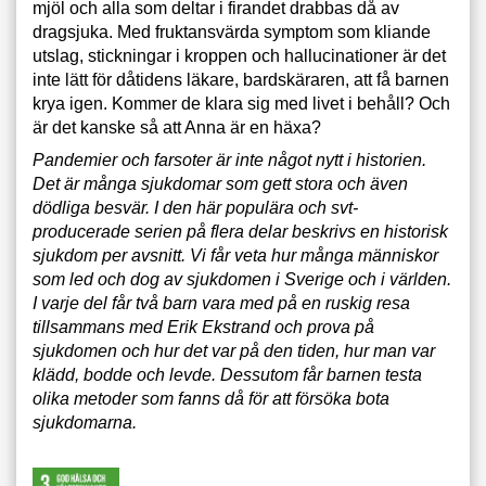
mjöl och alla som deltar i firandet drabbas då av
dragsjuka. Med fruktansvärda symptom som kliande
utslag, stickningar i kroppen och hallucinationer är det
inte lätt för dåtidens läkare, bardskäraren, att få barnen
krya igen. Kommer de klara sig med livet i behåll? Och
är det kanske så att Anna är en häxa?
Pandemier och farsoter är inte något nytt i historien.
Det är många sjukdomar som gett stora och även
dödliga besvär. I den här populära och svt-
producerade serien på flera delar beskrivs en historisk
sjukdom per avsnitt. Vi får veta hur många människor
som led och dog av sjukdomen i Sverige och i världen.
I varje del får två barn vara med på en ruskig resa
tillsammans med Erik Ekstrand och prova på
sjukdomen och hur det var på den tiden, hur man var
klädd, bodde och levde. Dessutom får barnen testa
olika metoder som fanns då för att försöka bota
sjukdomarna.