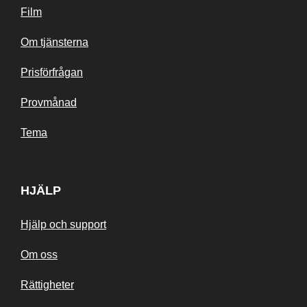
Film
Om tjänsterna
Prisförfrågan
Provmånad
Tema
HJÄLP
Hjälp och support
Om oss
Rättigheter