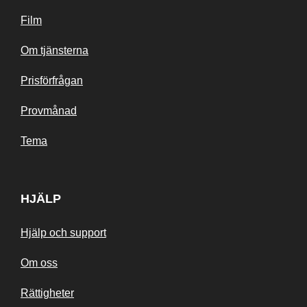
Film
Om tjänsterna
Prisförfrågan
Provmånad
Tema
HJÄLP
Hjälp och support
Om oss
Rättigheter