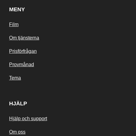
MENY
Film
Om tjänsterna
Prisförfrågan
Provmånad
Tema
HJÄLP
Hjälp och support
Om oss