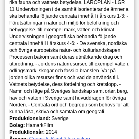
rika fauna och vattnets betydelse. LÄROPLAN - LGR
11 Undervisningen i de samhällsorienterande ämnena
ska behandla följande centrala innehåll i årskurs 1-3: -
Förutsättningar i natur och miljö för befolkning och
bebyggelse, till exempel mark, vatten och klimat.
Undervisningen i geografi ska behandla följande
centrala innehåll i årskurs 4-6: - De svenska, nordiska
och övriga europeiska natur- och kulturlandskapen.
Processen bakom samt deras utmärkande drag och
utbredning. - Jordens naturresurser, till exempel vatten,
odlingsmark, skogar och fossila bränslen. Var på
jorden olika resurser finns och vad de används till.
Vattnets betydelse, dess fördelning och kretslopp. -
Namn och läge på Sveriges landskap samt orter, berg,
hav och vatten i Sverige samt huvuddragen för övriga
Norden. - Centrala ord och begrepp som behövs för att
kunna läsa, skriva och samtala om geografi.
Produktionsland:
Sverige
Bolag:
HamarkFilm
Produktionsår:
2014
Ämnen:
Geografi
Samhällskunskap