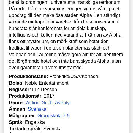
behålla ordningen i universums mänskliga territorium.
På order från försvarsministern ger sig de två ut på ett
uppdrag till den makalösa staden Alpha Í, en ständigt
växande metropol där varelser från hela universum i
hundratals år har förenats för att dela kunskap,
intelligens och kultur med varandra. I kärnan av Alpha
finns ett mysterium, en mörk kraft som hotar den
fredliga tillvaron i de tusen planeternas stad, och
Valerian och Laureline måste göra allt för att identifiera
det förgörande hotet och inte bara skydda Alpha, utan
även garantera universums framtid.
Produktionsland:
Frankrike/USA/Kanada
Bolag:
Noble Entertainment
Regissör:
Luc Besson
Produktionsår:
2017
Genre :
Action
Sci-fi
Äventyr
Ämnen:
Svenska
Målgrupper:
Grundskola 7-9
Språk:
Engelska
Textade språk:
Svenska