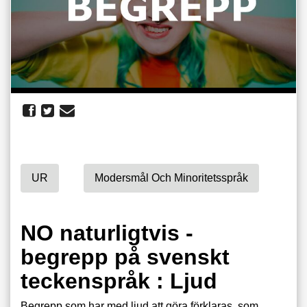
UR
Modersmål Och Minoritetsspråk
NO naturligtvis -
begrepp på svenskt
teckenspråk : Ljud
Begrepp som har med ljud att göra förklaras, som