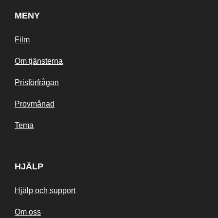
MENY
Film
Om tjänsterna
Prisförfrågan
Provmånad
Tema
HJÄLP
Hjälp och support
Om oss