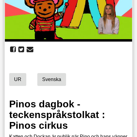
UR
Svenska
Pinos dagbok -
teckenspråkstolkat :
Pinos cirkus
Katten och Dockan är publik när Pino och hans vänner