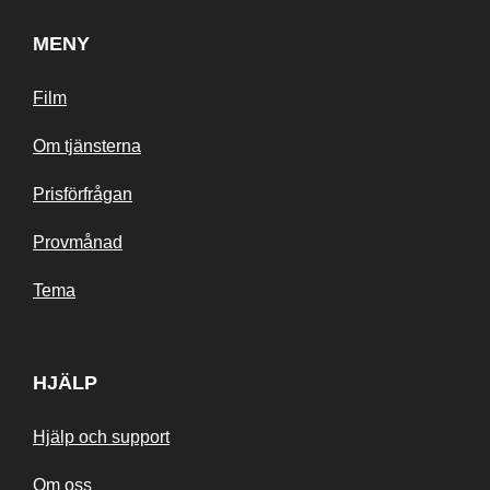
MENY
Film
Om tjänsterna
Prisförfrågan
Provmånad
Tema
HJÄLP
Hjälp och support
Om oss