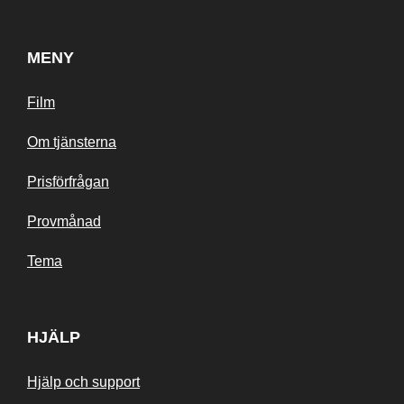
MENY
Film
Om tjänsterna
Prisförfrågan
Provmånad
Tema
HJÄLP
Hjälp och support