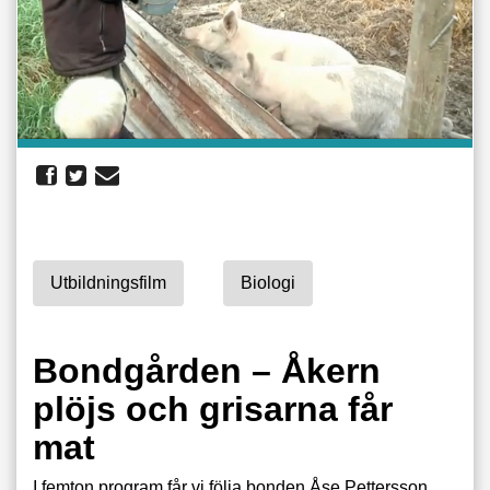
Utbildningsfilm
Biologi
Bondgården – Åkern
plöjs och grisarna får
mat
I femton program får vi följa bonden Åse Pettersson