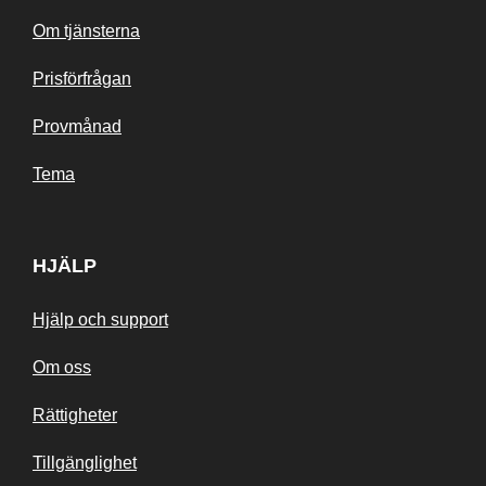
Om tjänsterna
Prisförfrågan
Provmånad
Tema
HJÄLP
Hjälp och support
Om oss
Rättigheter
Tillgänglighet