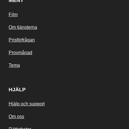
MENY
Film
Om tjänsterna
Prisförfrågan
Provmånad
Tema
HJÄLP
Hjälp och support
Om oss