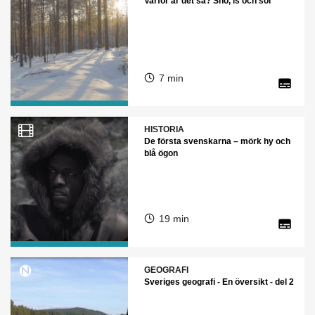
Varför är det så? Snö, is och sol
7 min
HISTORIA
De första svenskarna – mörk hy och
blå ögon
19 min
GEOGRAFI
Sveriges geografi - En översikt - del 2