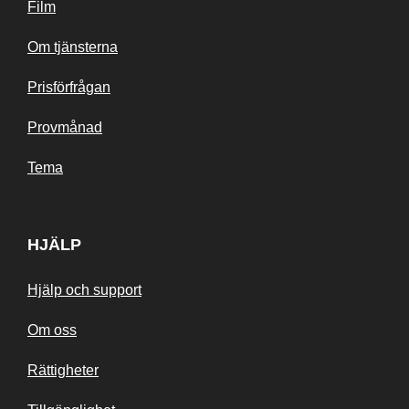
Film
Om tjänsterna
Prisförfrågan
Provmånad
Tema
HJÄLP
Hjälp och support
Om oss
Rättigheter