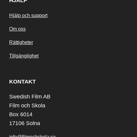
HJÄLP
Hjälp och support
Om oss
Rättigheter
Tillgänglighet
KONTAKT
Swedish Film AB
Film och Skola
Box 6014
17106 Solna
info@filmochskola.se