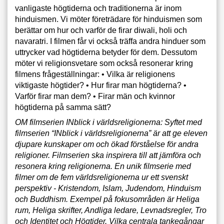
vanligaste högtiderna och traditionerna är inom
hinduismen. Vi möter företrädare för hinduismen som
berättar om hur och varför de firar diwali, holi och
navaratri. I filmen får vi också träffa andra hinduer som
uttrycker vad högtiderna betyder för dem. Dessutom
möter vi religionsvetare som också resonerar kring
filmens frågeställningar: • Vilka är religionens
viktigaste högtider? • Hur firar man högtiderna? •
Varför firar man dem? • Firar män och kvinnor
högtiderna på samma sätt?
OM filmserien INblick i världsreligionerna: Syftet med
filmserien “INblick i världsreligionerna” är att ge eleven
djupare kunskaper om och ökad förståelse för andra
religioner. Filmserien ska inspirera till att jämföra och
resonera kring religionerna. En unik filmserie med
filmer om de fem världsreligionerna ur ett svenskt
perspektiv - Kristendom, Islam, Judendom, Hinduism
och Buddhism. Exempel på fokusområden är Heliga
rum, Heliga skrifter, Andliga ledare, Levnadsregler, Tro
och Identitet och Högtider. Vilka centrala tankegångar