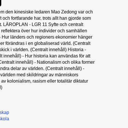
g
m vem den kinesiske ledaren Mao Zedong var och
 och fortfarande har, trots allt han gjorde som
ndet. LÄROPLAN - LGR 11 Syfte och centralt
reflektera över hur individer och samhällen
 - Hur länders och regioners ekonomier hänger
 förändras i en globaliserad värld. (Centralt
kick i världen. (Centralt innehåll) Historia -
t innehåll) - Hur historia kan användas för att
(Centralt innehåll) - Nationalism och olika former
ndra delar av världen. (Centralt innehåll) -
av världen med skildringar av människors
 av kolonialism, rasism eller totalitär diktatur
l)
skap
kola