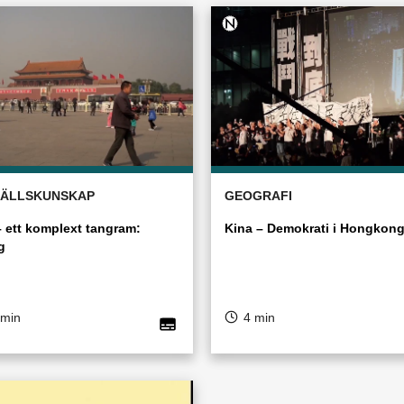
ÄLLSKUNSKAP
GEOGRAFI
– ett komplext tangram:
Kina – Demokrati i Hongkon
g
 min
4 min