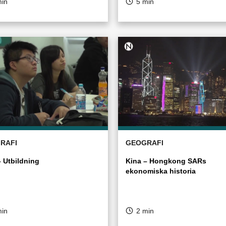
min
5 min
RAFI
GEOGRAFI
– Utbildning
Kina – Hongkong SARs
ekonomiska historia
min
2 min