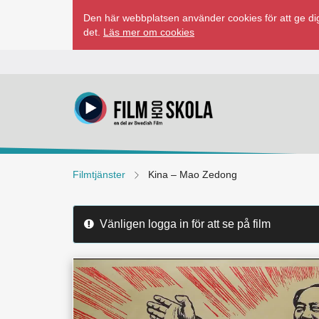
Hoppa
Den här webbplatsen använder cookies för att ge dig
till
det.
Läs mer om cookies
innehåll
Filmtjänster
Kina – Mao Zedong
Vänligen logga in för att se på film