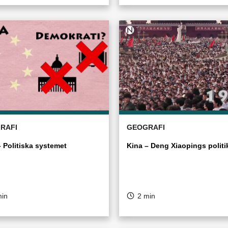
RAFI
GEOGRAFI
– Politiska systemet
Kina – Deng Xiaopings politi
min
2 min