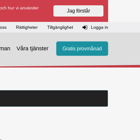
 och hur vi använder
Jag förstår
oss
Rättigheter
Tillgänglighet
Logga in
eman
Våra tjänster
Gratis provmånad