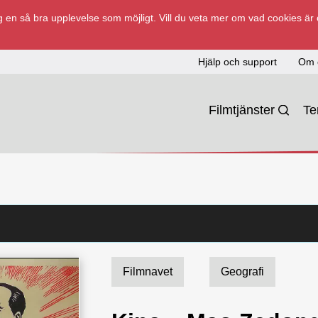
 en så bra upplevelse som möjligt. Vill du veta mer om vad cookies är
Hjälp och support
Om 
Filmtjänster
T
Filmnavet
Geografi