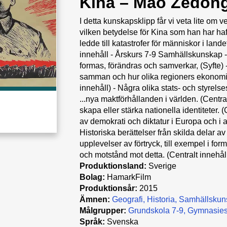
Kina – Mao Zedon
I detta kunskapsklipp får vi veta lite o
vilken betydelse för Kina som han har haft
ledde till katastrofer för människor i la
innehåll - Årskurs 7-9 Samhällskunskap - 
formas, förändras och samverkar, (Syfte)
samman och hur olika regioners ekonomier
innehåll) - Några olika stats- och styrelses
...nya maktförhållanden i världen. (Central
skapa eller stärka nationella identiteter. 
av demokrati och diktatur i Europa och i a
Historiska berättelser från skilda delar 
upplevelser av förtryck, till exempel i form
och motstånd mot detta. (Centralt innehål
Produktionsland:
Sverige
Bolag:
HamarkFilm
Produktionsår:
2015
Ämnen:
Geografi
Historia
Samhällskun
Målgrupper:
Grundskola 7-9
Gymnasies
Språk:
Svenska