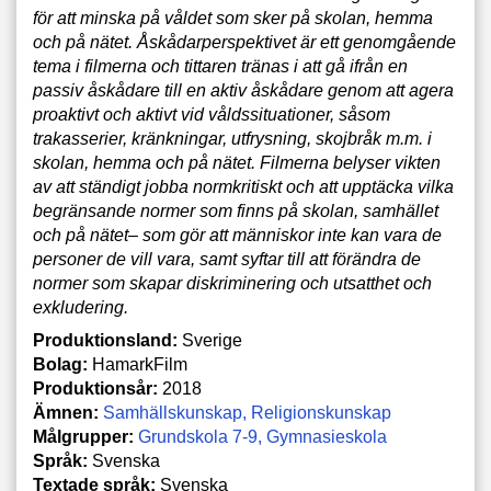
för att minska på våldet som sker på skolan, hemma
och på nätet. Åskådarperspektivet är ett genomgående
tema i filmerna och tittaren tränas i att gå ifrån en
passiv åskådare till en aktiv åskådare genom att agera
proaktivt och aktivt vid våldssituationer, såsom
trakasserier, kränkningar, utfrysning, skojbråk m.m. i
skolan, hemma och på nätet. Filmerna belyser vikten
av att ständigt jobba normkritiskt och att upptäcka vilka
begränsande normer som finns på skolan, samhället
och på nätet– som gör att människor inte kan vara de
personer de vill vara, samt syftar till att förändra de
normer som skapar diskriminering och utsatthet och
exkludering.
Produktionsland:
Sverige
Bolag:
HamarkFilm
Produktionsår:
2018
Ämnen:
Samhällskunskap
Religionskunskap
Målgrupper:
Grundskola 7-9
Gymnasieskola
Språk:
Svenska
Textade språk:
Svenska