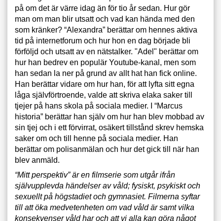
på om det är värre idag än för tio år sedan. Hur gör
man om man blir utsatt och vad kan hända med den
som kränker? “Alexandra” berättar om hennes aktiva
tid på internetforum och hur hon en dag började bli
förföljd och utsatt av en nätstalker. "Adel" berättar om
hur han bedrev en populär Youtube-kanal, men som
han sedan la ner på grund av allt hat han fick online.
Han berättar vidare om hur han, för att lyfta sitt egna
låga självförtroende, valde att skriva elaka saker till
tjejer på hans skola på sociala medier. I “Marcus
historia” berättar han själv om hur han blev mobbad av
sin tjej och i ett förvirrat, osäkert tillstånd skrev hemska
saker om och till henne på sociala medier. Han
berättar om polisanmälan och hur det gick till när han
blev anmäld.
“Mitt perspektiv” är en filmserie som utgår ifrån
självupplevda händelser av våld; fysiskt, psykiskt och
sexuellt på högstadiet och gymnasiet. Filmerna syftar
till att öka medvetenheten om vad våld är samt vilka
konsekvenser våld har och att vi alla kan göra något