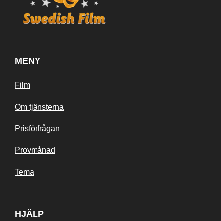
MENY
Film
Om tjänsterna
Prisförfrågan
Provmånad
Tema
HJÄLP