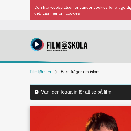
Hoppa
Den här webbplatsen använder cookies för att ge dig
till
det.
Läs mer om cookies
innehåll
Filmtjänster
Barn frågar om islam
Vänligen logga in för att se på film