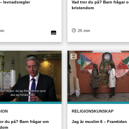
 – levnadsregler
Vad tror du på? Barn frågar 
kristendom
min
25 min
GION
RELIGIONSKUNSKAP
ror du på? Barn frågar om
Jag är muslim 6 – Framtiden
ndom