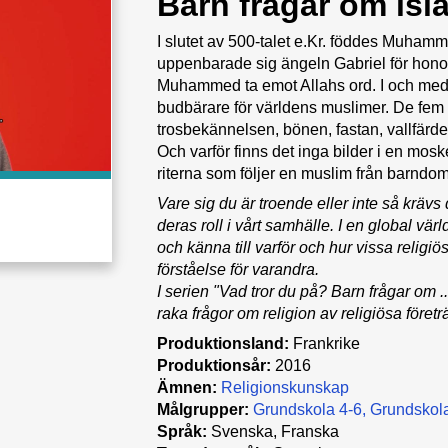
Barn frågar om isl
I slutet av 500-talet e.Kr. föddes Muham
uppenbarade sig ängeln Gabriel för honom
Muhammed ta emot Allahs ord. I och med
budbärare för världens muslimer. De fem 
trosbekännelsen, bönen, fastan, vallfärd
Och varför finns det inga bilder i en mos
riterna som följer en muslim från barndom t
Vare sig du är troende eller inte så kräv
deras roll i vårt samhälle. I en global vär
och känna till varför och hur vissa religiö
förståelse för varandra.
I serien "Vad tror du på? Barn frågar om .
raka frågor om religion av religiösa företrä
Produktionsland:
Frankrike
Produktionsår:
2016
Ämnen:
Religionskunskap
Målgrupper:
Grundskola 4-6
Grundskola
Språk:
Svenska, Franska