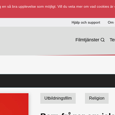
 en så bra upplevelse som möjligt. Vill du veta mer om vad cookies är
Hjälp och support
Om 
Filmtjänster
T
Utbildningsfilm
Religion