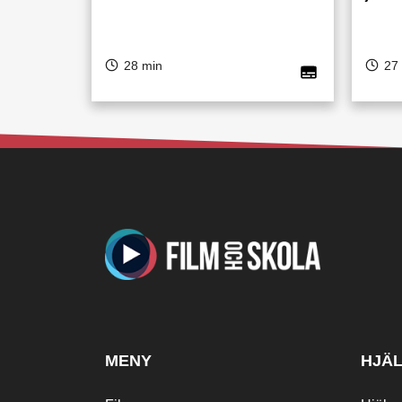
28 min
27
MENY
HJÄ