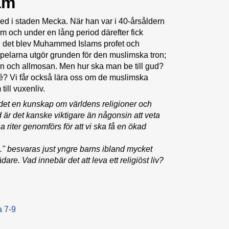
am
med i staden Mecka. När han var i 40-årsåldern
 och under en lång period därefter fick
 det blev Muhammed Islams profet och
pelarna utgör grunden för den muslimska tron;
en och allmosan. Men hur ska man be till gud?
ké? Vi får också lära oss om de muslimska
ill vuxenliv.
s det en kunskap om världens religioner och
ld är det kanske viktigare än någonsin att veta
sa riter genomförs för att vi ska få en ökad
.." besvaras just yngre barns ibland mycket
dare. Vad innebär det att leva ett religiöst liv?
 7-9