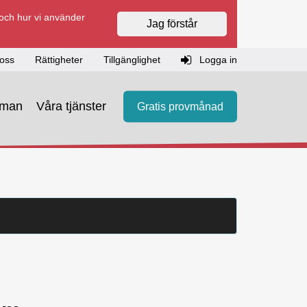
 och hur vi använder
Jag förstår
oss
Rättigheter
Tillgänglighet
Logga in
eman
Våra tjänster
Gratis provmånad