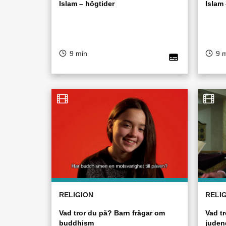
Islam – högtider
Islam
9 min
9 
RELIGION
RELI
Vad tror du på? Barn frågar om
Vad t
buddhism
jude