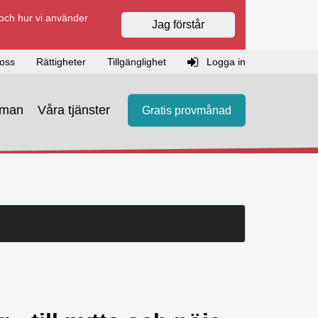
 och hur vi använder
Jag förstår
oss
Rättigheter
Tillgänglighet
Logga in
eman
Våra tjänster
Gratis provmånad