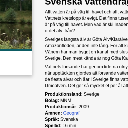
Svenska vattendrag 
Allt vatten är på väg till havet och allt vat
Vattnets kretslopp är evigt. Det finns tuse
är på väg till havet. Men vad är skillna
ordet älv ifrån?
Sveriges längsta älv är Göta Älv/Klarälv
Amazonfloden, är den inte lång. För att ku
Vänern har man byggt en kanal med slussa
Sverige. Den mest kända är nog Göta Ka
Vattnets forsande har genom tiderna utnyttja
när upptäckten gjordes att forsande vatten
de flesta älvar och åar i Sverige finns vatt
Umeälven. Det ger så mycket el per år att d
Produktionsland:
Sverige
Bolag:
MNM
Produktionsår:
2009
Ämnen:
Geografi
Språk:
Svenska
Speltid:
16 min