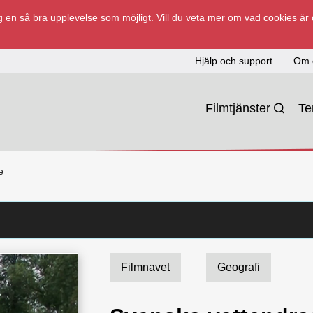
 en så bra upplevelse som möjligt. Vill du veta mer om vad cookies är
Hjälp och support
Om 
Filmtjänster
T
e
Filmnavet
Geografi