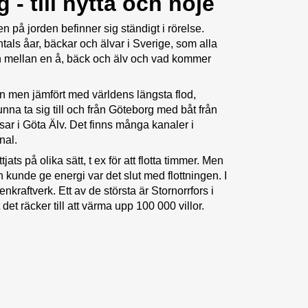
- till nytta och nöje
ten på jorden befinner sig ständigt i rörelse.
ntals åar, bäckar och älvar i Sverige, som alla
den mellan en å, bäck och älv och vad kommer
en men jämfört med världens längsta flod,
nna ta sig till och från Göteborg med båt från
r i Göta Älv. Det finns många kanaler i
nal.
ts på olika sätt, t ex för att flotta timmer. Men
 kunde ge energi var det slut med flottningen. I
enkraftverk. Ett av de största är Stornorrfors i
et räcker till att värma upp 100 000 villor.