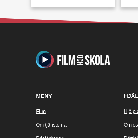
MENY
HJÄ
Film
Hjälp 
Om tjänsterna
Om os