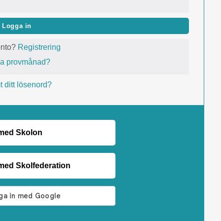
Logga in
onto?
Registrering
va provmånad?
 ditt lösenord?
 med Skolon
med Skolfederation