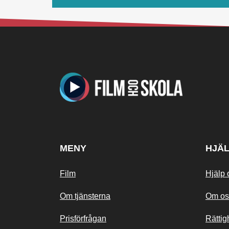
MENY
HJÄ
Film
Hjälp 
Om tjänsterna
Om os
Prisförfrågan
Rättig