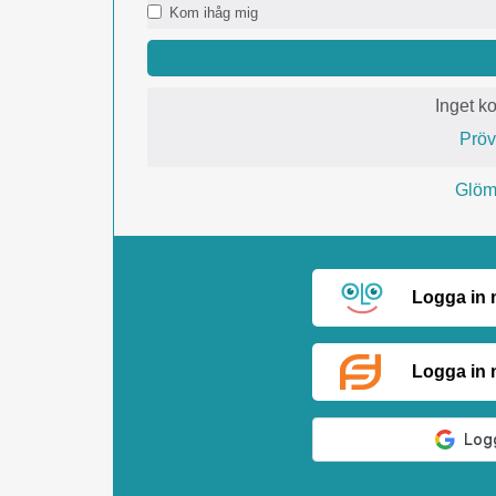
Kom ihåg mig
Inget k
Prö
Glömt
Logga in
Logga in 