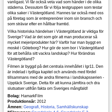
vanligast. Vi får också veta vad som händer i de olika
städerna. Dessutom får vi följa testgruppen som testar
olika saker i Västergötland. Hannes tar också med oss
på företag som är entreprenörer inom sin bransch och
som strävar efter en hållbar framtid.
Vilka historiska händelser i Västergötland är viktiga för
Sverige? Vad är det som gör att man producerar så
mycket mejeriprodukter här? Varför har man byggt en
moské i Göteborg? Hur gör de som bor i Västergötland
för att behålla sitt vackra landskap? Hur förändras
Västergötland?
Filmen är byggd på det centrala innehållet i lgr11. Den
är indelad i tydliga kapitel och används med fördel
tillsammans med de andra filmerna i landskapsserien -
Upptäck Sverige. Detta för att kunna jämföra och dra
slutsatser utifrån fakta om Sveriges mångfald!
Bolag:
HamarkFilm
Produktionsår:
2012
Ämnen:
Geografi
Historia
Samhällskunskap