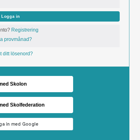
Logga in
onto?
Registrering
va provmånad?
 ditt lösenord?
 med Skolon
med Skolfederation