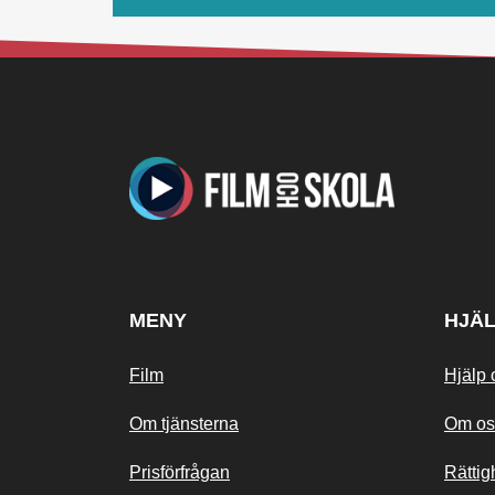
MENY
HJÄ
Film
Hjälp 
Om tjänsterna
Om os
Prisförfrågan
Rättig