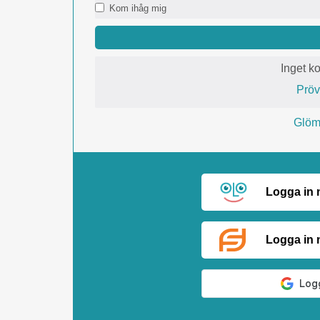
Kom ihåg mig
Inget k
Prö
Glömt
Logga in
Logga in 