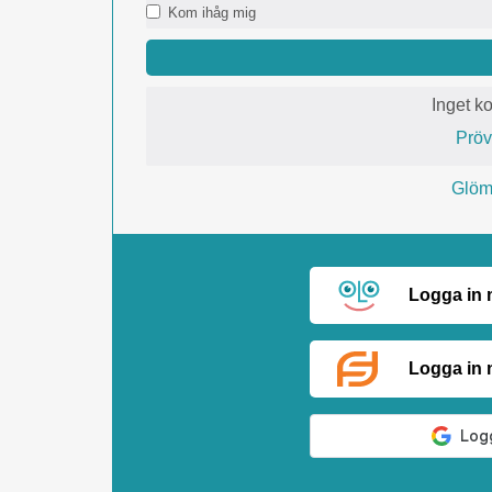
Kom ihåg mig
Inget k
Prö
Glömt
Logga in
Logga in 