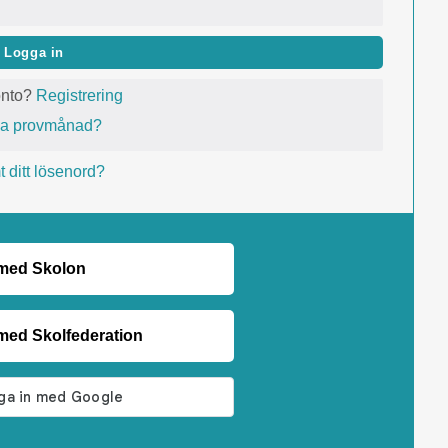
Logga in
onto?
Registrering
va provmånad?
 ditt lösenord?
 med Skolon
med Skolfederation