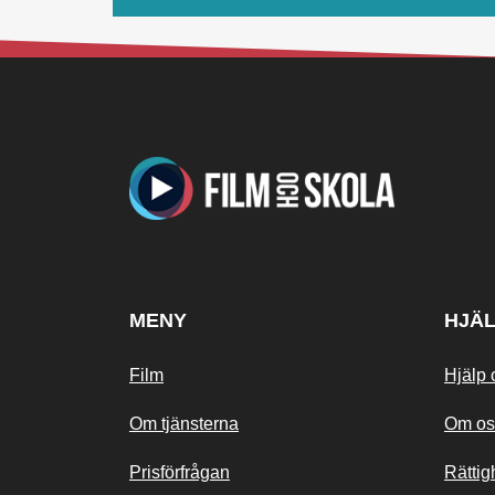
MENY
HJÄ
Film
Hjälp 
Om tjänsterna
Om os
Prisförfrågan
Rättig