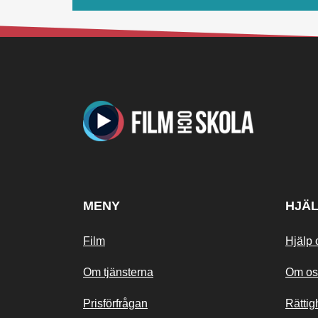
MENY
HJÄ
Film
Hjälp 
Om tjänsterna
Om os
Prisförfrågan
Rättig