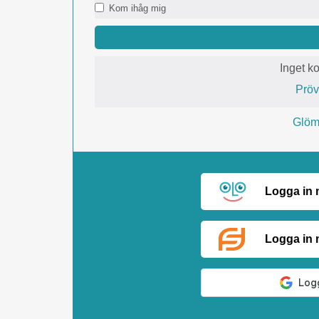
Kom ihåg mig
Inget k
Prö
Glömt
Logga in
Logga in 