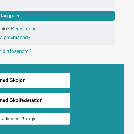
Logga in
onto?
Registrering
va provmånad?
 ditt lösenord?
 med Skolon
med Skolfederation