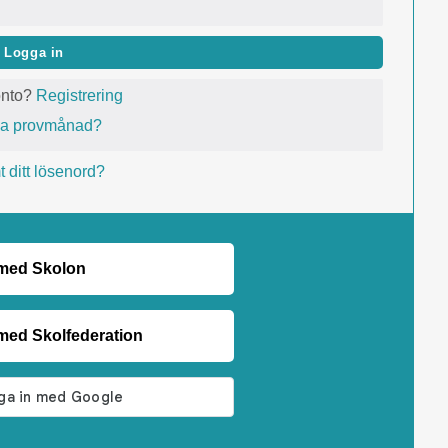
Logga in
onto?
Registrering
va provmånad?
 ditt lösenord?
 med Skolon
med Skolfederation