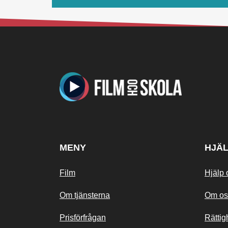
MENY
HJÄ
Film
Hjälp 
Om tjänsterna
Om os
Prisförfrågan
Rättig