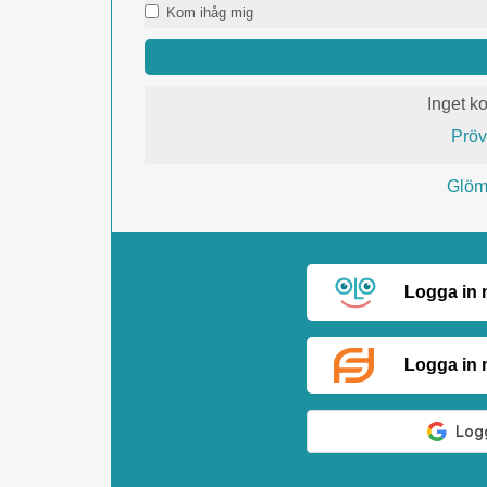
Kom ihåg mig
Inget k
Prö
Glömt
Logga in
Logga in 