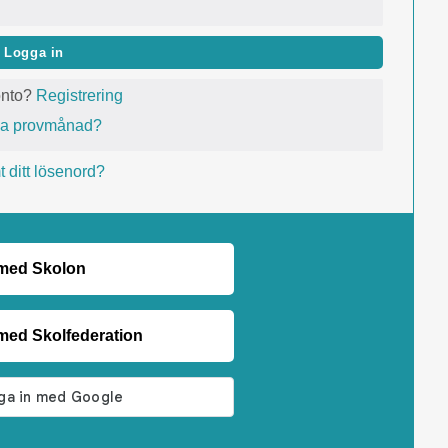
Logga in
onto?
Registrering
va provmånad?
 ditt lösenord?
 med Skolon
med Skolfederation