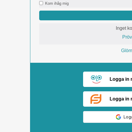
Kom ihåg mig
Inget k
Prö
Glömt
Logga in
Logga in 