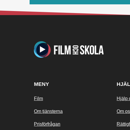
MENY
HJÄ
Film
Hjälp 
Om tjänsterna
Om os
Prisförfrågan
Rättig