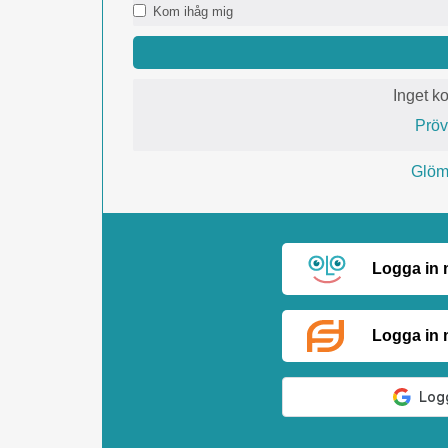
Kom ihåg mig
Inget k
Prö
Glömt
Logga in
Logga in 