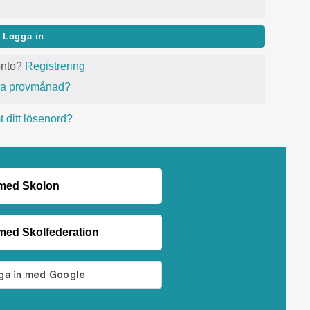
Logga in
onto?
Registrering
va provmånad?
 ditt lösenord?
 med Skolon
med Skolfederation