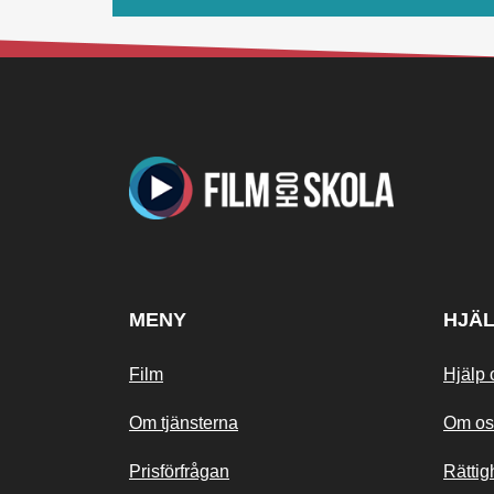
MENY
HJÄ
Film
Hjälp 
Om tjänsterna
Om os
Prisförfrågan
Rättig