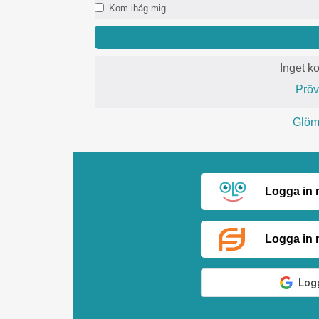
Kom ihåg mig
Inget k
Prö
Glömt
Logga in
Logga in 