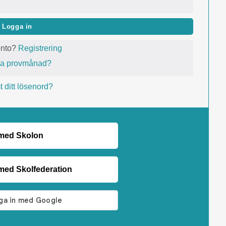
Logga in
onto?
Registrering
va provmånad?
 ditt lösenord?
 med Skolon
med Skolfederation