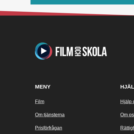
MENY
HJÄ
Film
Hjälp 
Om tjänsterna
Om os
Prisförfrågan
Rättig