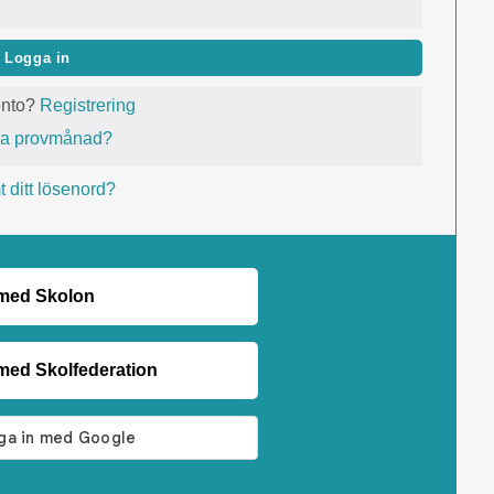
Logga in
onto?
Registrering
va provmånad?
 ditt lösenord?
 med Skolon
med Skolfederation