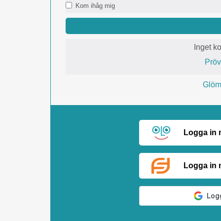
Kom ihåg mig
Inget k
Prö
Glömt
Logga in
Logga in 