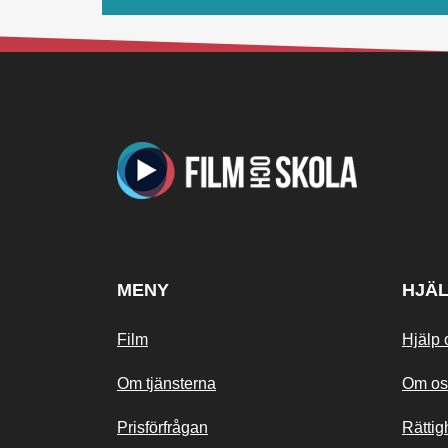
MENY
HJÄ
Film
Hjälp 
Om tjänsterna
Om os
Prisförfrågan
Rättig