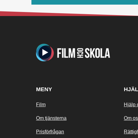
MENY
HJÄ
Film
Hjälp 
Om tjänsterna
Om os
Prisförfrågan
Rättig