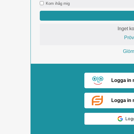
Kom ihåg mig
Inget k
Prö
Glömt
Logga in
Logga in 