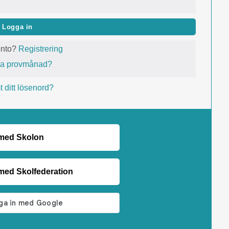
Logga in
onto?
Registrering
va provmånad?
 ditt lösenord?
 med Skolon
med Skolfederation