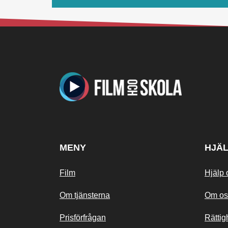
MENY
HJÄ
Film
Hjälp 
Om tjänsterna
Om os
Prisförfrågan
Rättig