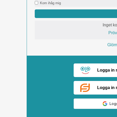
Kom ihåg mig
Inget k
Prö
Glömt
Logga in
Logga in 