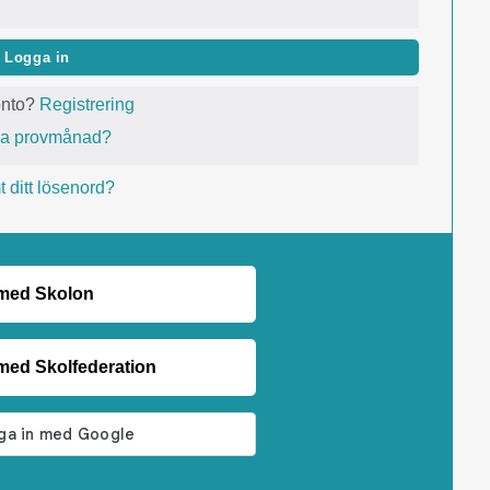
Logga in
onto?
Registrering
va provmånad?
 ditt lösenord?
 med Skolon
med Skolfederation