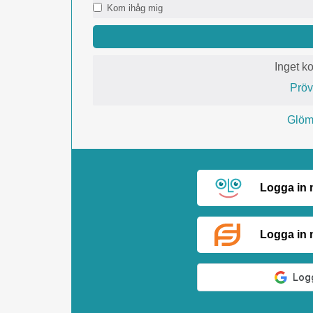
Kom ihåg mig
Inget k
Prö
Glömt
Logga in
Logga in 