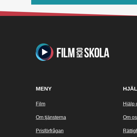
MENY
HJÄ
Film
Hjälp 
Om tjänsterna
Om os
Prisförfrågan
Rättig