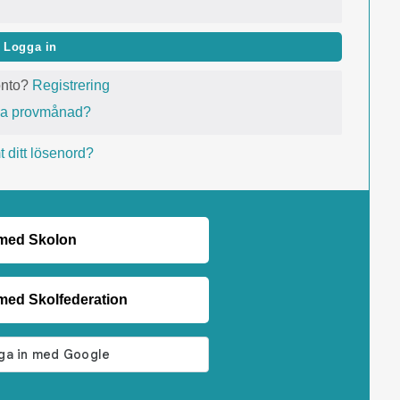
Logga in
onto?
Registrering
va provmånad?
 ditt lösenord?
 med Skolon
med Skolfederation