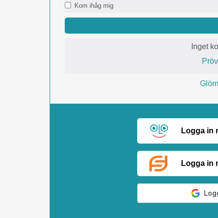
Kom ihåg mig
Inget k
Prö
Glömt
Logga in
Logga in 