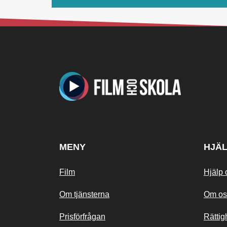
MENY
HJÄ
Film
Hjälp 
Om tjänsterna
Om os
Prisförfrågan
Rättig