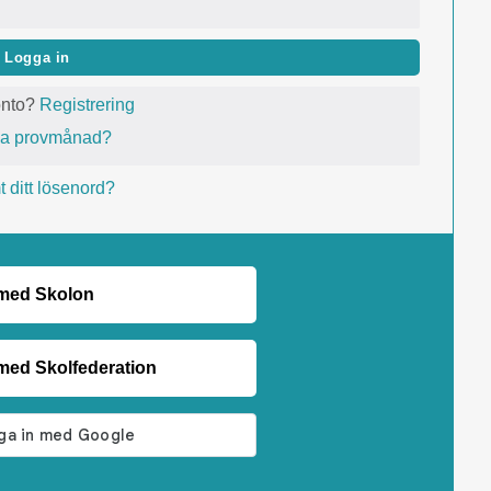
Logga in
onto?
Registrering
va provmånad?
 ditt lösenord?
 med Skolon
med Skolfederation