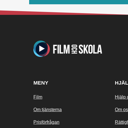
MENY
HJÄ
Film
Hjälp 
Om tjänsterna
Om os
Prisförfrågan
Rättig