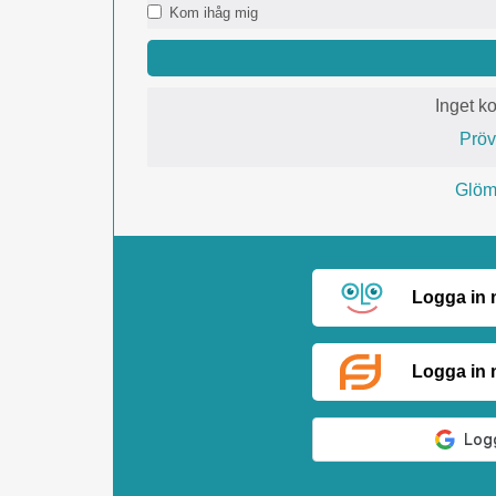
Kom ihåg mig
Inget k
Prö
Glömt
Logga in
Logga in 