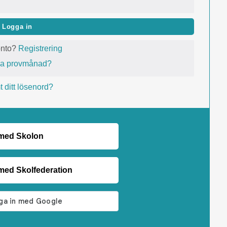
Logga in
onto?
Registrering
va provmånad?
 ditt lösenord?
 med Skolon
med Skolfederation