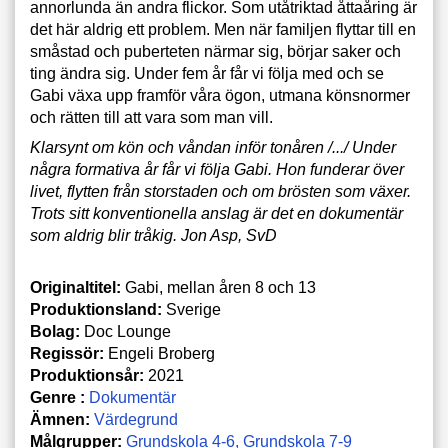
annorlunda än andra flickor. Som utåtriktad åttaåring är
det här aldrig ett problem. Men när familjen flyttar till en
småstad och puberteten närmar sig, börjar saker och
ting ändra sig. Under fem år får vi följa med och se
Gabi växa upp framför våra ögon, utmana könsnormer
och rätten till att vara som man vill.
Klarsynt om kön och våndan inför tonåren /.../ Under
några formativa år får vi följa Gabi. Hon funderar över
livet, flytten från storstaden och om brösten som växer.
Trots sitt konventionella anslag är det en dokumentär
som aldrig blir tråkig. Jon Asp, SvD
Originaltitel:
Gabi, mellan åren 8 och 13
Produktionsland:
Sverige
Bolag:
Doc Lounge
Regissör:
Engeli Broberg
Produktionsår:
2021
Genre :
Dokumentär
Ämnen:
Värdegrund
Målgrupper:
Grundskola 4-6
Grundskola 7-9